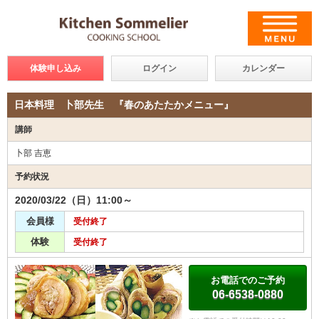
体験申し込み
ログイン
カレンダー
日本料理 卜部先生 『春のあたたかメニュー』
講師
卜部 吉恵
予約状況
2020/03/22（日）11:00～
会員様
受付終了
体験
受付終了
お電話でのご予約
06-6538-0880