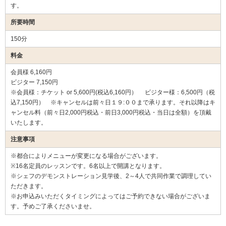
す。
所要時間
150分
料金
会員様 6,160円
ビジター 7,150円
※会員様：チケット or 5,600円(税込6,160円） ビジター様：6,500円（税
込7,150円） ※キャンセルは前々日１９:００まで承ります。それ以降はキ
ャンセル料（前々日2,000円税込・前日3,000円税込・当日は全額）を頂戴
いたします。
注意事項
※都合によりメニューが変更になる場合がございます。
※16名定員のレッスンです。6名以上で開講となります。
※シェフのデモンストレーション見学後、2～4人で共同作業で調理してい
ただきます。
※お申込みいただくタイミングによってはご予約できない場合がございま
す。予めご了承くださいませ。