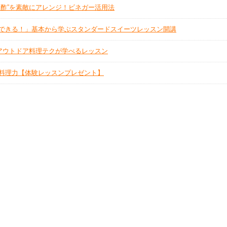
お酢”を素敵にアレンジ！ビネガー活用法
できる！」基本から学ぶスタンダードスイーツレッスン開講
アウトドア料理テクが学べるレッスン
料理力【体験レッスンプレゼント】