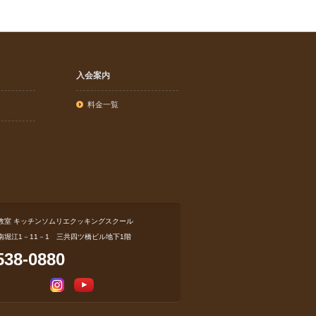
入会案内
料金一覧
教室 キッチンソムリエクッキングスクール
南堀江1－11－1 三共四ツ橋ビル地下1階
538-0880