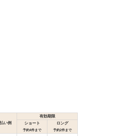
有効期限
払い例
ショート
ロング
予約4件まで
予約2件まで