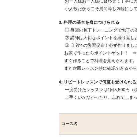
お一人様お一人様に合わせて丁寧に
小人数だからこそ質問等も気軽にし
3. 料理の基本を身につけられる
① 毎回の包丁トレーニングで包丁の
② 講師は大切なポイントを繰り返し
③ 自宅での復習促進！必ず作りまし
お家で作ったらポイントゲット！ ⇒
すぐ作ることで料理を覚えられます。
また次回レッスン時に確認できるから
4. リピートレッスンで何度も受けられる
一度受けたレッスンは1回5,500円
上手くいかなかったり、忘れてしま
コース名