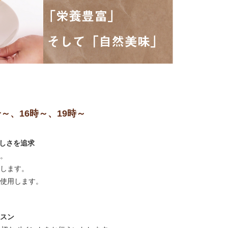
分～、16時～、19時～
味しさを追求
す。
奨します。
を使用します。
ッスン