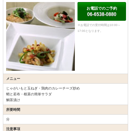
お電話でのご予約
06-6538-0880
※お電話での受付時間は10:00～
17:00となります。
メニュー
じゃがいもと玉ねぎ・鶏肉のカレーチーズ炒め
蛸と若布・根菜の簡単サラダ
鯛茶漬け
所要時間
分
注意事項