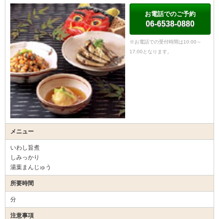
お電話でのご予約
06-6538-0880
※お電話での受付時間は10:00～
17:00となります。
メニュー
いわし旨煮
しみっかり
湯葉まんじゅう
所要時間
分
注意事項