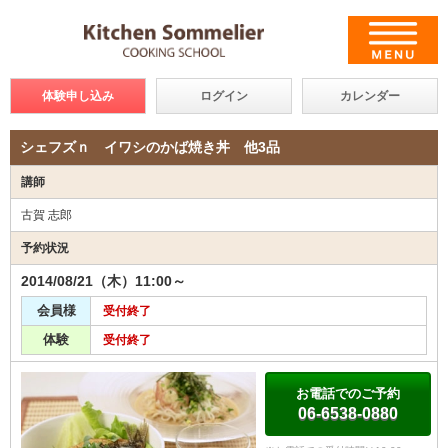
体験申し込み
ログイン
カレンダー
シェフズｎ イワシのかば焼き丼 他3品
講師
古賀 志郎
予約状況
2014/08/21（木）11:00～
会員様
受付終了
体験
受付終了
お電話でのご予約
06-6538-0880