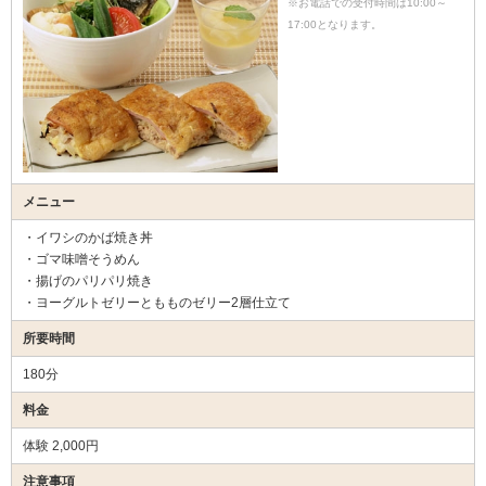
※お電話での受付時間は10:00～
17:00となります。
メニュー
・イワシのかば焼き丼
・ゴマ味噌そうめん
・揚げのパリパリ焼き
・ヨーグルトゼリーともものゼリー2層仕立て
所要時間
180分
料金
体験 2,000円
注意事項