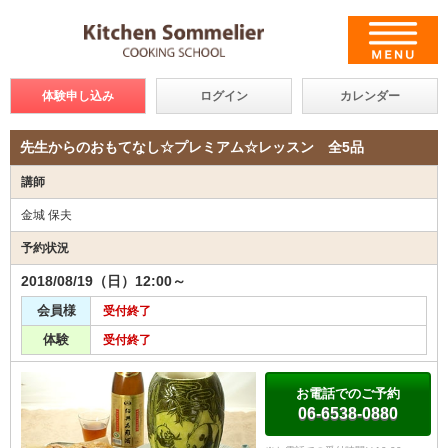
体験申し込み
ログイン
カレンダー
先生からのおもてなし☆プレミアム☆レッスン 全5品
講師
金城 保夫
予約状況
2018/08/19（日）12:00～
会員様
受付終了
体験
受付終了
お電話でのご予約
06-6538-0880