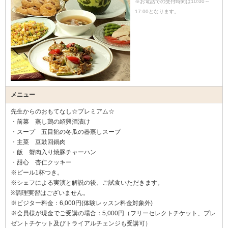
※お電話での受付時間は10:00～
17:00となります。
メニュー
先生からのおもてなし☆プレミアム☆
・前菜 蒸し鶏の紹興酒漬け
・スープ 五目餡の冬瓜の器蒸しスープ
・主菜 豆鼓回鍋肉
・飯 蟹肉入り焼豚チャーハン
・甜心 杏仁クッキー
※ビール1杯つき。
※シェフによる実演と解説の後、ご試食いただきます。
※調理実習はございません。
※ビジター料金：6,000円(体験レッスン料金対象外)
※会員様が現金でご受講の場合：5,000円（フリーセレクトチケット、プレ
ゼントチケット及びトライアルチェンジも受講可）