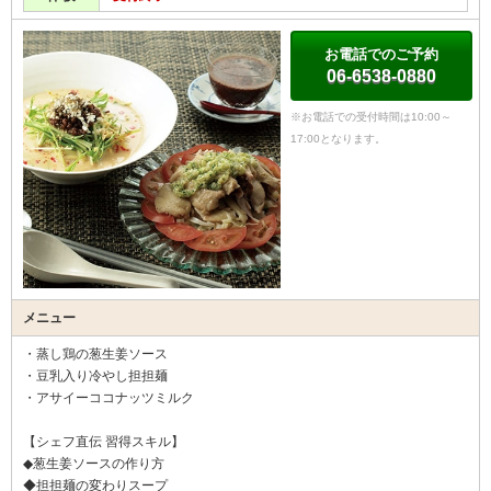
お電話でのご予約
06-6538-0880
※お電話での受付時間は10:00～
17:00となります。
メニュー
・蒸し鶏の葱生姜ソース
・豆乳入り冷やし担担麺
・アサイーココナッツミルク
【シェフ直伝 習得スキル】
◆葱生姜ソースの作り方
◆担担麺の変わりスープ