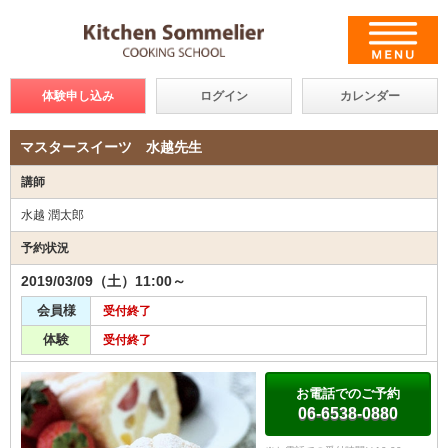
体験申し込み
ログイン
カレンダー
マスタースイーツ 水越先生
講師
水越 潤太郎
予約状況
2019/03/09（土）11:00～
会員様
受付終了
体験
受付終了
お電話でのご予約
06-6538-0880