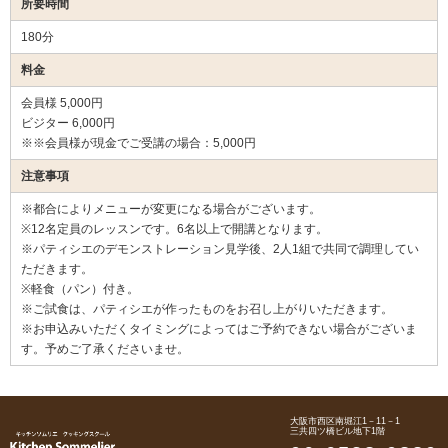
所要時間
180分
料金
会員様 5,000円
ビジター 6,000円
※※会員様が現金でご受講の場合：5,000円
注意事項
※都合によりメニューが変更になる場合がございます。
※12名定員のレッスンです。6名以上で開講となります。
※パティシエのデモンストレーション見学後、2人1組で共同で調理してい
ただきます。
※軽食（パン）付き。
※ご試食は、パティシエが作ったものをお召し上がりいただきます。
※お申込みいただくタイミングによってはご予約できない場合がございま
す。予めご了承くださいませ。
大阪市西区南堀江1－11－1
三共四ツ橋ビル地下1階