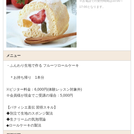
※お電話での受付時間は10:00～
17:00となります。
メニュー
・ふんわり生地で作る フルーツロールケーキ
＊お持ち帰り 1本分
※ビジター料金：6,000円(体験レッスン対象外)
※会員様が現金でご受講の場合：5,000円
【パティシエ直伝 習得スキル】
◆別立て生地のスポンジ製法
◆生クリームの気泡理論
◆ロールケーキの製法