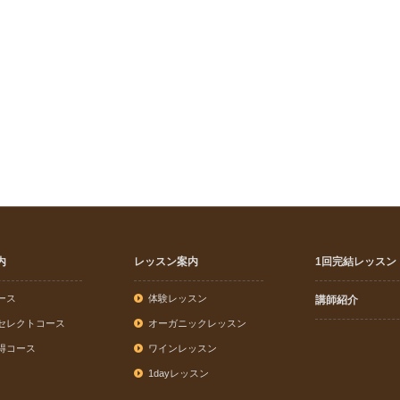
内
レッスン案内
1回完結レッスン
ース
体験レッスン
講師紹介
セレクトコース
オーガニックレッスン
得コース
ワインレッスン
1dayレッスン