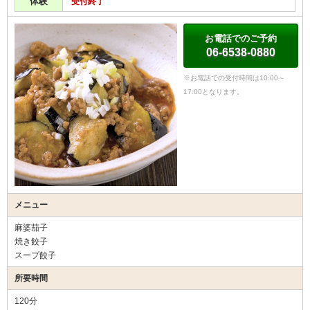
体験
受付終了
お電話でのご予約
06-6538-0880
※お電話での受付時間は10:00～
17:00となります。
メニュー
麻婆茄子
焼き餃子
スープ餃子
所要時間
120分