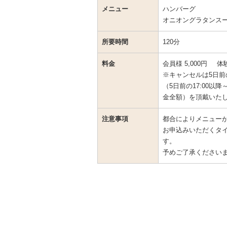
メニュー
ハンバーグ
オニオングラタンス
所要時間
120分
料金
会員様 5,000円
体験
※キャンセルは5日前
（5日前の17:00以
金全額）を頂戴いた
注意事項
都合によりメニュー
お申込みいただくタ
す。
予めご了承ください