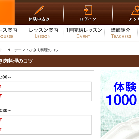
ト Ｎ テーマ：ひき肉料理のコツ
き肉料理のコツ
1:00～
了
了
3:30～
了
了