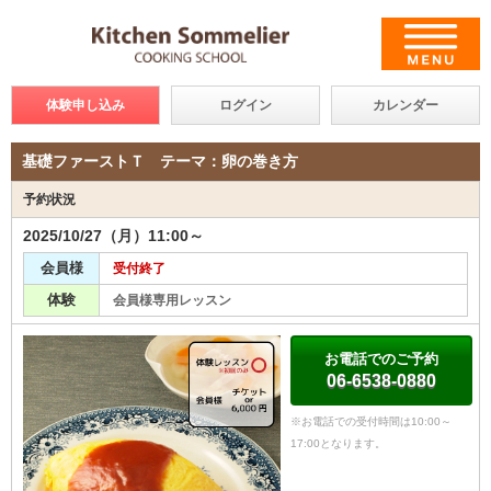
体験申し込み
ログイン
カレンダー
基礎ファーストＴ テーマ：卵の巻き方
予約状況
2025/10/27（月）11:00～
会員様
受付終了
体験
会員様専用レッスン
お電話でのご予約
06-6538-0880
※お電話での受付時間は10:00～
17:00となります。