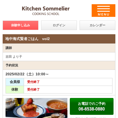
体験申し込み
ログイン
カレンダー
地中海式賢者ごはん vol2
講師
吉田 より子
予約状況
2025/02/22（土）10:00～
会員様
受付終了
体験
受付終了
お電話でのご予約
06-6538-0880