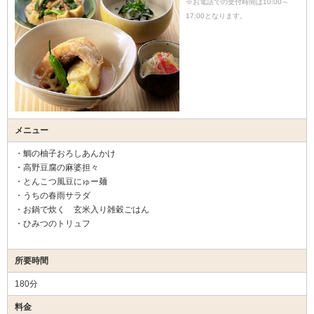
※お電話での受付時間は10:00～
17:00となります。
メニュー
・鯛の柚子おろしあんかけ
・高野豆腐の麻婆担々
・とんこつ風豆にゅー麺
・うちの春雨サラダ
・お鍋で炊く 玄米入り雑穀ごはん
・ひみつのトリュフ
所要時間
180分
料金