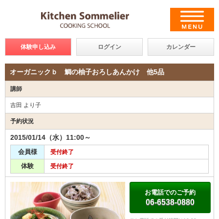
体験申し込み
ログイン
カレンダー
オーガニックｂ 鯛の柚子おろしあんかけ 他5品
講師
吉田 より子
予約状況
2015/01/14（水）11:00～
会員様
受付終了
体験
受付終了
お電話でのご予約
06-6538-0880