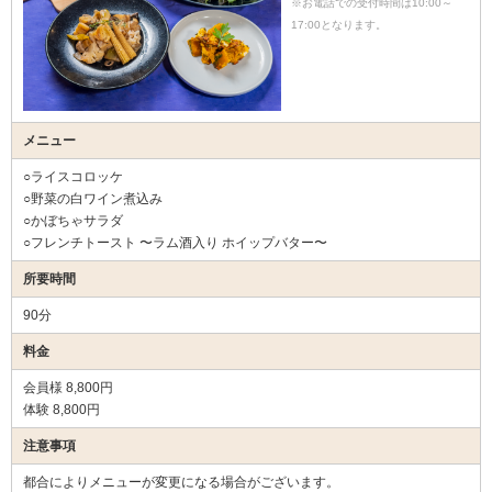
※お電話での受付時間は10:00～
17:00となります。
メニュー
○ライスコロッケ
○野菜の白ワイン煮込み
○かぼちゃサラダ
○フレンチトースト 〜ラム酒入り ホイップバター〜
所要時間
90分
料金
会員様 8,800円
体験 8,800円
注意事項
都合によりメニューが変更になる場合がございます。