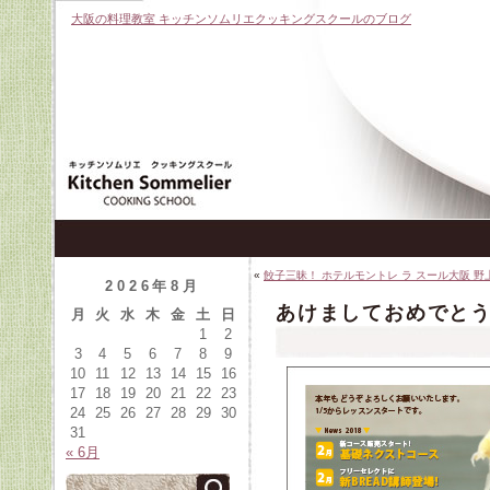
大阪の料理教室 キッチンソムリエクッキングスクールのブログ
«
餃子三昧！ ホテルモントレ ラ スール大阪 野
2026年8月
あけましておめでと
月
火
水
木
金
土
日
1
2
3
4
5
6
7
8
9
10
11
12
13
14
15
16
17
18
19
20
21
22
23
24
25
26
27
28
29
30
31
« 6月