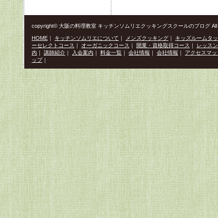
copyright© 大阪の料理教室 キッチンソムリエクッキングスクールのブログ All Righ
HOME
｜
キッチンソムリエについて
｜
メンズクッキング
｜
キッズルームタッ
ーセレクトコース
｜
オーガニックコース
｜
開業・資格取得コース
｜
レッスン
内
｜
講師紹介
｜
入会案内
｜
料金一覧
｜
会社情報
｜
会社情報
｜
アクセスマッ
ップ
｜