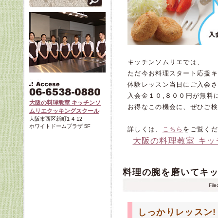
キッチンソムリエでは、
ただ今お料理スタート応援キ
体験レッスン当日にご入会
入会金１０,８００円が無料に
大阪の料理教室 キッチンソ
お得なこの機会に、ぜひご検
ムリエクッキングスクール
大阪市西区新町1-4-12
ホワイトドームプラザ 5F
詳しくは、
こちら
をご覧くだ
大阪の料理教室 キ
料理の腕を磨いてキッ
Fil
しっかりレッスン!