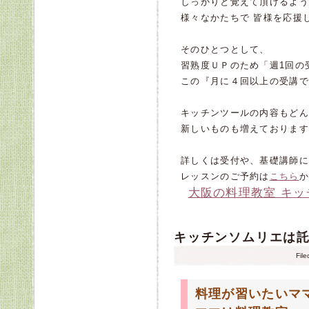
しっかりと覚えて頂けるよう
様々なかたちで 皆様を応援
そのひとつとして、
習熟度ＵＰのため「週1回の
この『月に４回以上の受講で
キッチンツールの内容もどん
新しいものも増えております
詳しくは受付や、基礎講師に
レッスンのご予約は
こちら
か
大阪の料理教室 キ
キッチンソムリエは託
Fil
料理が習いたいママ