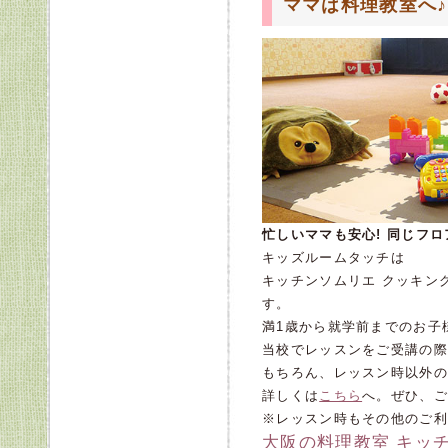
ママは料理教室へ♪
忙しいママも安心! 同じフ
キッズルームタッチは
キッチンソムリエ クッキン
す。
満1歳から就学前までのお子
当校でレッスンをご受講の際は
もちろん、レッスン時以外の
詳しくは
こちら
へ。ぜひ、ご
※レッスン時もその他のご利
大阪の料理教室 キッ