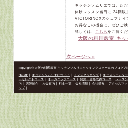
キッチンソムリエでは、ただ
体験レッスン当日に 24回
VICTORINOXのシェフ
お得なこの機会に、ぜひご検
詳しくは、
こちら
をご覧くだ
大阪の料理教室 キ
次ページへ »
copyright© 大阪の料理教室 キッチンソムリエクッキングスクールのブログ All Righ
HOME
｜
キッチンソムリエについて
｜
メンズクッキング
｜
キッズルームタッ
ーセレクトコース
｜
オーガニックコース
｜
開業・資格取得コース
｜
レッスン
内
｜
講師紹介
｜
入会案内
｜
料金一覧
｜
会社情報
｜
会社情報
｜
アクセスマッ
ップ
｜