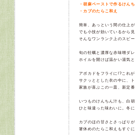
・胡麻ペーストで作るけんち
・カブのたらこ和え
簡単、あっという間の仕上が
でも小技が効いているから見
そんなワンランク上のスピー
旬の牡蠣と濃厚な赤味噌ダレ
ホイルを開けば温かい湯気と
アボカドをフライに!?これが
サクッととした衣の中に、ト
家族が喜ぶこの一皿、新定番
いつものけんちん汁も、白胡
ひと味違った味わいに。冬に
カブのほの甘さとさっぱりが
箸休めのたらこ和えもすぐに