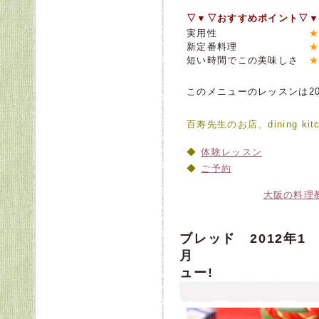
▽▼▽おすすめポイント▽▼
実用性
★
新定番料理
★
短い時間でこの美味しさ
★
このメニューのレッスンは20
百寿先生のお店、dining kitc
体験レッスン
ご予約
大阪の料理
ブレッド 2012年1
月 料理
ュー!