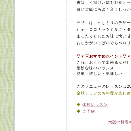
香ばしく揚げた鯛を野菜と一
白いご飯にもよく合うしっか
三品目は、久しぶりのデザー
紅芋・ココナッツミルク・タ
まったりとしたお味に快い甘
おなかがいっぱいでもペロリ
▽▼▽おすすめポイント▽▼
これ、おうちで出来るんだ!
絶妙な味のバランス
簡単・嬉しい・美味しい
このメニューのレッスンは20
金城シェフのお料理が楽しめ
体験レッスン
ご予約
大阪の料理