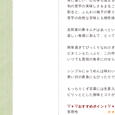
胃に優しい、心も体も温まる
旬の里芋の美味しさをまるご
割ると、ふんわり柚子の香り
里芋の自然な甘味とも相性抜
吉田家の豚キムチはあっとい
楽しい食感に加えて、とって
簡単過ぎてびっくりなわけぎ
ビタミンもたっぷり、この作
いつでも普段の食卓にのせら
シンプルにゅうめんは味わい
寒い日の夜食にもぴったりで
もっちりくず豆腐には生姜入
ピリッととした後味とコクが
▽▼▽おすすめポイント▽▼
実用性
★★