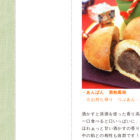
・あんぱん 酒粕風味
※お持ち帰り つぶあん・
酒かすと清酒を使った香り高
一口食べると口いっぱいに、
ほわぁっと甘い酒かすの香り
中の餡との相性も抜群です！