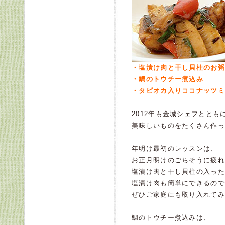
・塩漬け肉と干し貝柱のお粥
・鯛のトウチー煮込み
・タピオカ入りココナッツミ
2012年も金城シェフととも
美味しいものをたくさん作っ
年明け最初のレッスンは、
お正月明けのごちそうに疲れ
塩漬け肉と干し貝柱の入った
塩漬け肉も簡単にできるので
ぜひご家庭にも取り入れてみ
鯛のトウチー煮込みは、