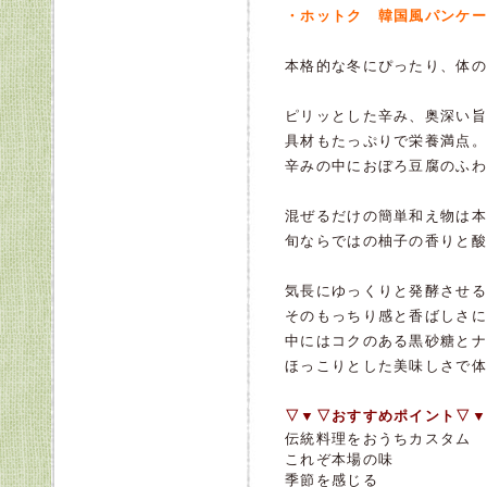
・ホットク 韓国風パンケー
本格的な冬にぴったり、体の
ピリッとした辛み、奥深い旨
具材もたっぷりで栄養満点。
辛みの中におぼろ豆腐のふわ
混ぜるだけの簡単和え物は本
旬ならではの柚子の香りと酸
気長にゆっくりと発酵させる
そのもっちり感と香ばしさに感
中にはコクのある黒砂糖とナ
ほっこりとした美味しさで体
▽▼▽おすすめポイント▽▼
伝統料理をおうちカスタム
これぞ本場の味
季節を感じる