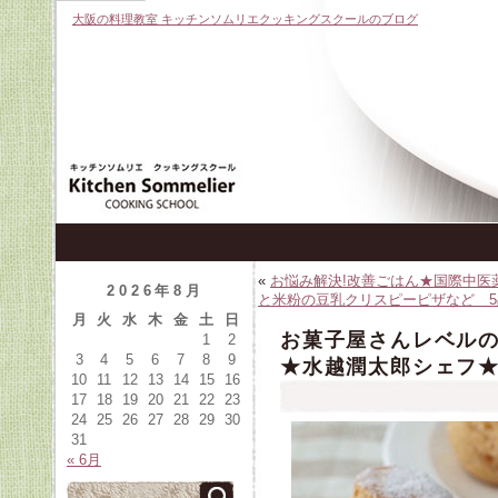
大阪の料理教室 キッチンソムリエクッキングスクールのブログ
«
お悩み解決!改善ごはん★国際中医薬
2026年8月
と米粉の豆乳クリスピーピザなど 5品 1
月
火
水
木
金
土
日
お菓子屋さんレベ
1
2
3
4
5
6
7
8
9
★水越潤太郎シェフ★1
10
11
12
13
14
15
16
17
18
19
20
21
22
23
24
25
26
27
28
29
30
31
« 6月