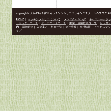
copyright© 大阪の料理教室 キッチンソムリエクッキングスクールのブログ All Righ
HOME
｜
キッチンソムリエについて
｜
メンズクッキング
｜
キッズルームタッ
ーセレクトコース
｜
オーガニックコース
｜
開業・資格取得コース
｜
レッスン
内
｜
講師紹介
｜
入会案内
｜
料金一覧
｜
会社情報
｜
会社情報
｜
アクセスマッ
ップ
｜