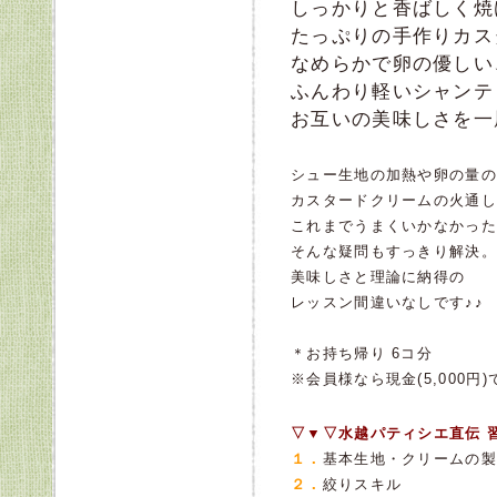
しっかりと香ばしく焼
たっぷりの手作りカス
なめらかで卵の優しい
ふんわり軽いシャンテ
お互いの美味しさを一
シュー生地の加熱や卵の量の
カスタードクリームの火通し
これまでうまくいかなかった
そんな疑問もすっきり解決。
美味しさと理論に納得の
レッスン間違いなしです♪♪
＊お持ち帰り 6コ分
※会員様なら現金(5,000
▽▼▽水越パティシエ直伝 
１．
基本生地・クリームの製
２．
絞りスキル