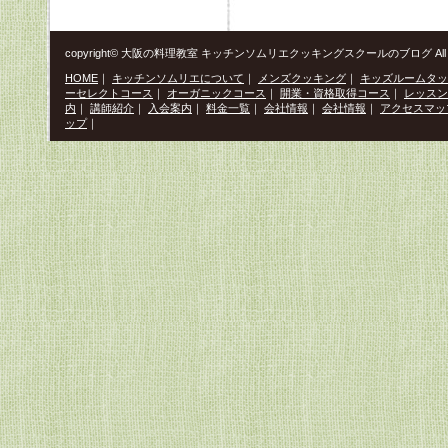
copyright© 大阪の料理教室 キッチンソムリエクッキングスクールのブログ All Righ
HOME
｜
キッチンソムリエについて
｜
メンズクッキング
｜
キッズルームタッ
ーセレクトコース
｜
オーガニックコース
｜
開業・資格取得コース
｜
レッスン
内
｜
講師紹介
｜
入会案内
｜
料金一覧
｜
会社情報
｜
会社情報
｜
アクセスマッ
ップ
｜