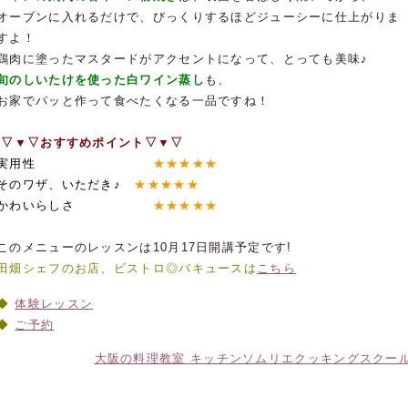
オーブンに入れるだけで、びっくりするほどジューシーに仕上がりま
すよ！
鶏肉に塗ったマスタードがアクセントになって、とっても美味♪
旬のしいたけを使った白ワイン蒸し
も、
お家でパッと作って食べたくなる一品ですね！
▽▼▽おすすめポイント▽▼▽
実用性
★★★★★
そのワザ、いただき♪
★★★★★
かわいらしさ
★
★★★★
このメニューのレッスンは10月17日開講予定です!
田畑シェフのお店、ビストロ◎バキュースは
こちら
体験レッスン
ご予約
大阪の料理教室 キッチンソムリエクッキングスクー