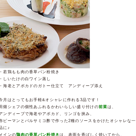
・若鶏もも肉の香草パン粉焼き
・しいたけの白ワイン蒸し
・海老とアボカドのガトー仕立て アンディーブ添え
今月はとってもお手軽&オシャレに作れる3品です！
田畑シェフの個性あふれるかわいらしい盛り付けの
前菜
は、
アンディーブで海老やアボカド、リンゴを挟み、
赤ピーマンとバルサミコ酢で作った2種のソースをかけたオシャレな一
品に♪
メインの
鶏肉の香草パン粉焼き
は、表面を香ばしく焼いてから、