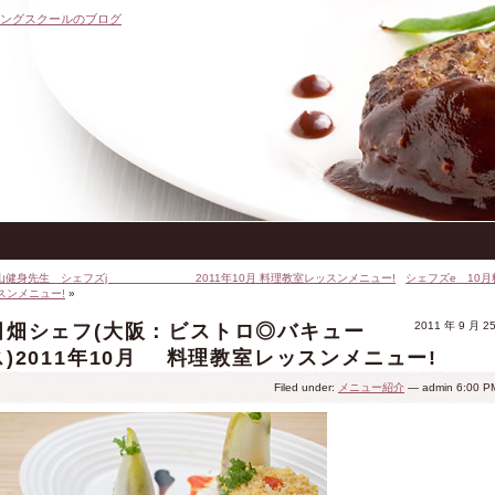
キングスクールのブログ
山健身先生 シェフズj 2011年10月 料理教室レッスンメニュー!
シェフズe 10月
スンメニュー!
»
2011 年 9 月 2
田畑シェフ(大阪：ビストロ◎バキュー
ス)2011年10月 料理教室レッスンメニュー!
Filed under:
メニュー紹介
— admin 6:00 P