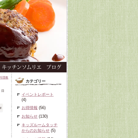
料理教
カテゴリー
5 日
イベントレポート
(4)
お得情報
(56)
M
お知らせ
(130)
キッズルームタッチ
からのお知らせ
(5)