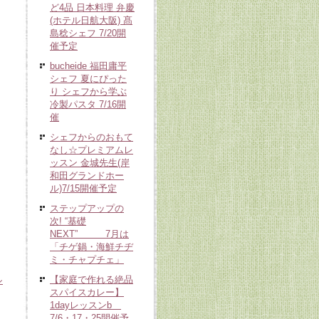
ど4品 日本料理 弁慶
(ホテル日航大阪) 髙
島稔シェフ 7/20開
催予定
bucheide 福田庸平
シェフ 夏にぴった
り シェフから学ぶ
冷製パスタ 7/16開
催
シェフからのおもて
なし☆プレミアムレ
ッスン 金城先生(岸
和田グランドホー
ル)7/15開催予定
ステップアップの
次! “基礎
NEXT” 7月は
「チゲ鍋・海鮮チヂ
ミ・チャプチェ」
【家庭で作れる絶品
ル
スパイスカレー】
1dayレッスンb
7/6・17・25開催予