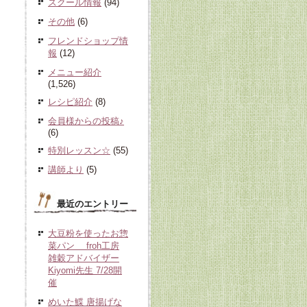
スクール情報
(94)
その他
(6)
フレンドショップ情
報
(12)
メニュー紹介
(1,526)
レシピ紹介
(8)
会員様からの投稿♪
(6)
特別レッスン☆
(55)
講師より
(5)
最近のエントリー
大豆粉を使ったお惣
菜パン froh工房
雑穀アドバイザー
Kiyomi先生 7/28開
催
めいた鰈 唐揚げな