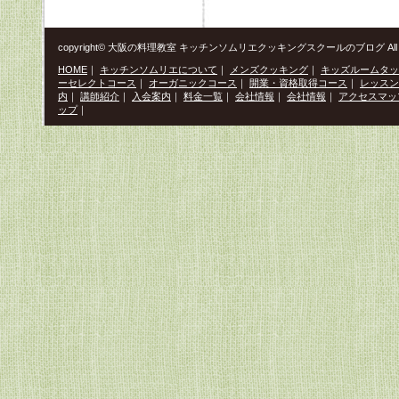
copyright© 大阪の料理教室 キッチンソムリエクッキングスクールのブログ All Righ
HOME
｜
キッチンソムリエについて
｜
メンズクッキング
｜
キッズルームタッ
ーセレクトコース
｜
オーガニックコース
｜
開業・資格取得コース
｜
レッスン
内
｜
講師紹介
｜
入会案内
｜
料金一覧
｜
会社情報
｜
会社情報
｜
アクセスマッ
ップ
｜