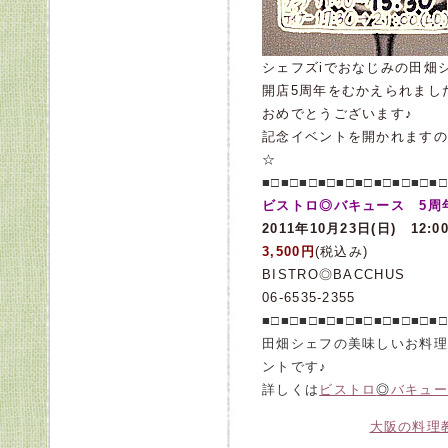
シェフズiでおなじみの田畑
開店5周年をむかえられまし
おめでとうございます♪
記念イベントを開かれますの
☆
■□
■□
■□
■□
■□
■□
■□
■□
■□
■
ビストロ◎バキュース 5周
2011年10月23日(日)
12:
3,500円
(税込み)
BISTRO◎BACCHUS
06-6535-2355
■□
■□
■□
■□
■□
■□
■□
■□
■□
■
田畑シェフの美味しいお料理
ントです♪
詳しくは
ビストロ
◎
バキュー
大阪の料理