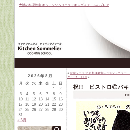
大阪の料理教室 キッチンソムリエクッキングスクールのブログ
«
金城シェフ 11月料理教室レッスンメニュー! 
2026年8月
ニュー! 11月
»
月
火
水
木
金
土
日
祝!! ビストロ◎バ
1
2
3
4
5
6
7
8
9
Fil
10
11
12
13
14
15
16
17
18
19
20
21
22
23
24
25
26
27
28
29
30
31
« 6月