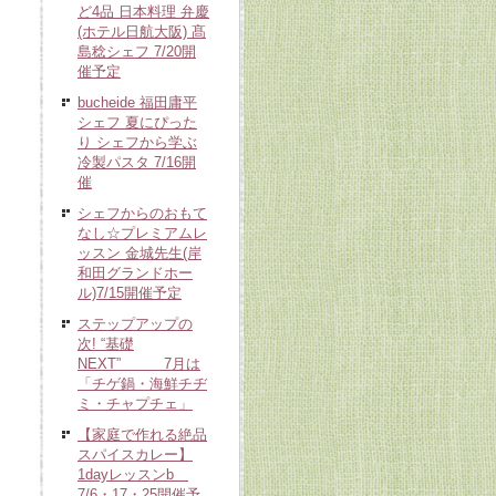
ど4品 日本料理 弁慶
(ホテル日航大阪) 髙
島稔シェフ 7/20開
催予定
bucheide 福田庸平
シェフ 夏にぴった
り シェフから学ぶ
冷製パスタ 7/16開
催
シェフからのおもて
なし☆プレミアムレ
ッスン 金城先生(岸
和田グランドホー
ル)7/15開催予定
ステップアップの
次! “基礎
NEXT” 7月は
「チゲ鍋・海鮮チヂ
ミ・チャプチェ」
【家庭で作れる絶品
スパイスカレー】
1dayレッスンb
7/6・17・25開催予