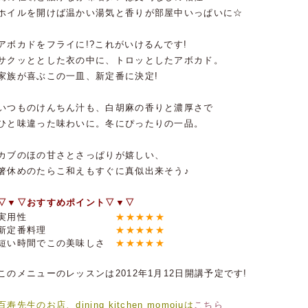
ホイルを開けば温かい湯気と香りが部屋中いっぱいに☆
アボカドをフライに!?これがいけるんです!
サクッととした衣の中に、トロッとしたアボカド。
家族が喜ぶこの一皿、新定番に決定!
いつものけんちん汁も、白胡麻の香りと濃厚さで
ひと味違った味わいに。冬にぴったりの一品。
カブのほの甘さとさっぱりが嬉しい、
箸休めのたらこ和えもすぐに真似出来そう♪
▽▼▽おすすめポイント▽▼▽
実用性
★★★★★
新定番料理
★★★★★
短い時間でこの美味しさ
★★★★★
このメニューのレッスンは2012年1月12日開講予定です!
百寿先生のお店、dining kitchen momojuは
こちら