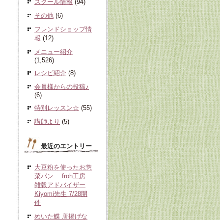
スクール情報
(94)
その他
(6)
フレンドショップ情
報
(12)
メニュー紹介
(1,526)
レシピ紹介
(8)
会員様からの投稿♪
(6)
特別レッスン☆
(55)
講師より
(5)
最近のエントリー
大豆粉を使ったお惣
菜パン froh工房
雑穀アドバイザー
Kiyomi先生 7/28開
催
めいた鰈 唐揚げな