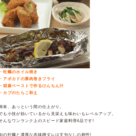
・牡蠣のホイル焼き
・アボカドの豚肉巻きフライ
・胡麻ペーストで作るけんちん汁
・カブのたらこ和え
簡単、あっという間の仕上がり。
でも小技が効いているから見栄えも味わいもレベルアップ。
そんなワンランク上のスピード家庭料理4品です!
旬の牡蠣と濃厚な赤味噌ダレは文句なしの相性!