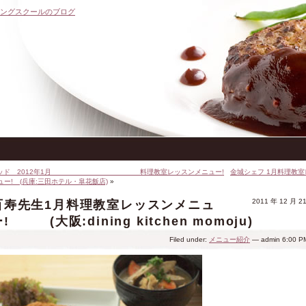
キングスクールのブログ
レッド 2012年1月 料理教室レッスンメニュー!
金城シェフ 1月料理教
ュー! (兵庫:三田ホテル・皐花飯店)
»
2011 年 12 月 2
百寿先生1月料理教室レッスンメニュ
! (大阪:dining kitchen momoju)
Filed under:
メニュー紹介
— admin 6:00 P