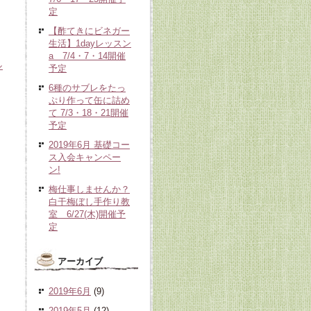
定
【酢てきにビネガー
生活】1dayレッスン
a 7/4・7・14開催
ル
予定
6種のサブレをたっ
ぷり作って缶に詰め
て 7/3・18・21開催
予定
2019年6月 基礎コー
ス入会キャンペー
ン!
梅仕事しませんか？
白干梅ぼし手作り教
室 6/27(木)開催予
定
アーカイブ
2019年6月
(9)
2019年5月
(12)