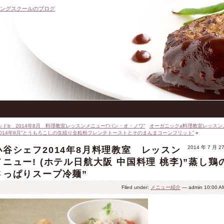
キングスクールのブログ
ッドb 2014年8月 料理教室レッスンメニュー!“パン・オ・ノワ”
オーガニックa料理教室レッスン
2014年8月”とうもろこしの生絞り全粒粉フレンチトーストとそのまんまコーンフリット”
»
2014 年 7 月 2
小谷シェフ2014年8月料理教室 レッスン
メニュー! (ホテル日航大阪 中国料理 桃李)”蒸し鶏
さっぱりスープ冷麺”
Filed under:
メニュー紹介
— admin 10:00 A