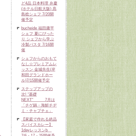
ど4品 日本料理 弁慶
(ホテル日航大阪) 髙
島稔シェフ 7/20開
催予定
bucheide 福田庸平
シェフ 夏にぴった
り シェフから学ぶ
冷製パスタ 7/16開
催
シェフからのおもて
なし☆プレミアムレ
ッスン 金城先生(岸
和田グランドホー
ル)7/15開催予定
ステップアップの
次! “基礎
NEXT” 7月は
「チゲ鍋・海鮮チヂ
ミ・チャプチェ」
【家庭で作れる絶品
スパイスカレー】
1dayレッスンb
ル
7/6・17・25開催予