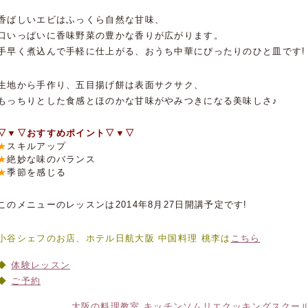
香ばしいエビはふっくら自然な甘味、
口いっぱいに香味野菜の豊かな香りが広がります。
手早く煮込んで手軽に仕上がる、おうち中華にぴったりのひと皿です!
生地から手作り、五目揚げ餅は表面サクサク、
もっちりとした食感とほのかな甘味がやみつきになる美味しさ♪
▽▼▽おすすめポイント▽▼▽
★
スキルアップ
★
絶妙な味のバランス
★
季節を感じる
このメニューのレッスンは2014年8月27日開講予定です!
小谷シェフのお店、ホテル日航大阪 中国料理 桃李は
こちら
体験レッスン
ご予約
大阪の料理教室 キッチンソムリエクッキングスクー