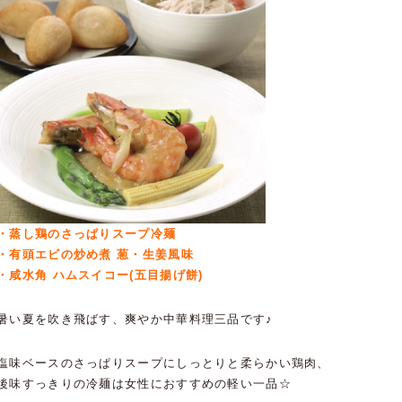
・蒸し鶏のさっぱりスープ冷麺
・有頭エビの炒め煮 葱・生姜風味
・咸水角 ハムスイコー(五目揚げ餅)
暑い夏を吹き飛ばす、爽やか中華料理三品です♪
塩味ベースのさっぱりスープにしっとりと柔らかい鶏肉、
後味すっきりの冷麺は女性におすすめの軽い一品☆