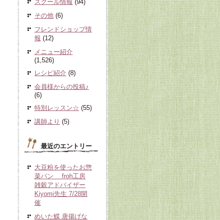
スクール情報
(94)
その他
(6)
フレンドショップ情
報
(12)
メニュー紹介
(1,526)
レシピ紹介
(8)
会員様からの投稿♪
(6)
特別レッスン☆
(55)
講師より
(5)
最近のエントリー
大豆粉を使ったお惣
菜パン froh工房
雑穀アドバイザー
Kiyomi先生 7/28開
催
めいた鰈 唐揚げな