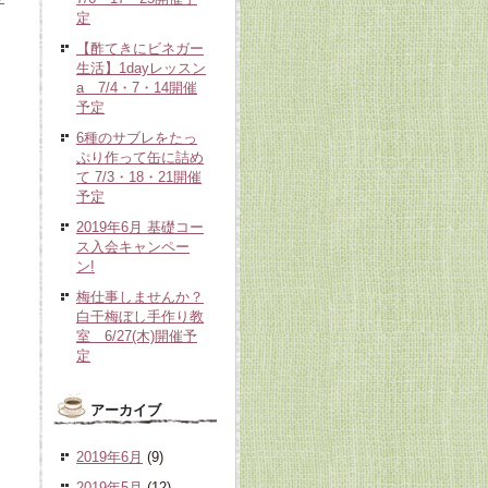
定
【酢てきにビネガー
生活】1dayレッスン
a 7/4・7・14開催
予定
6種のサブレをたっ
ぷり作って缶に詰め
て 7/3・18・21開催
予定
2019年6月 基礎コー
ス入会キャンペー
ン!
梅仕事しませんか？
白干梅ぼし手作り教
室 6/27(木)開催予
定
アーカイブ
2019年6月
(9)
2019年5月
(12)