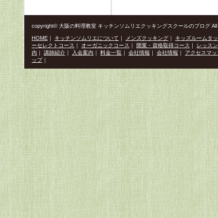
copyright© 大阪の料理教室 キッチンソムリエクッキングスクールのブログ All Righ
HOME
｜
キッチンソムリエについて
｜
メンズクッキング
｜
キッズルームタッ
ーセレクトコース
｜
オーガニックコース
｜
開業・資格取得コース
｜
レッスン
内
｜
講師紹介
｜
入会案内
｜
料金一覧
｜
会社情報
｜
会社情報
｜
アクセスマッ
ップ
｜