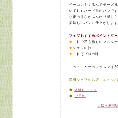
ベーコンをくるんでチーズ風
いずれもハード系のパンです
小麦の甘さがふんわり感じら
美味しいパンに仕上がります
▽▼▽おすすめポイント▽▼
★
これで私も粉ものマスター
★
シェフの技
★
これぞプロの味
このメニューのレッスンは20
澤田シェフのお店、エメルパ
体験レッスン
ご予約
大阪の料理