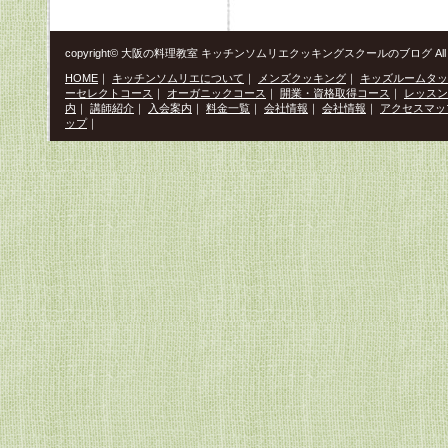
copyright© 大阪の料理教室 キッチンソムリエクッキングスクールのブログ All Righ
HOME
｜
キッチンソムリエについて
｜
メンズクッキング
｜
キッズルームタッ
ーセレクトコース
｜
オーガニックコース
｜
開業・資格取得コース
｜
レッスン
内
｜
講師紹介
｜
入会案内
｜
料金一覧
｜
会社情報
｜
会社情報
｜
アクセスマッ
ップ
｜