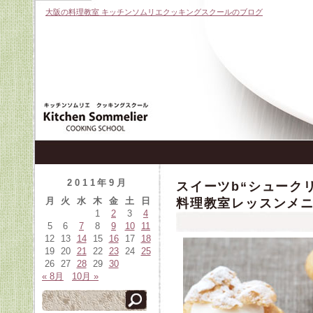
大阪の料理教室 キッチンソムリエクッキングスクールのブログ
2011年9月
スイーツb“シュークリ
月
火
水
木
金
土
日
料理教室レッスンメニ
1
2
3
4
5
6
7
8
9
10
11
12
13
14
15
16
17
18
19
20
21
22
23
24
25
26
27
28
29
30
« 8月
10月 »