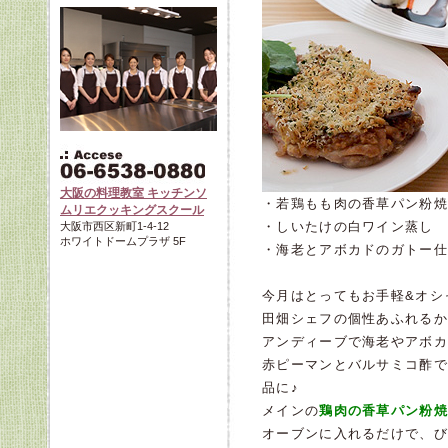
大阪の料理教室 キッチンソ
・若鶏もも肉の香草パ
ムリエクッキングスクール
・しいたけの白ワイン蒸し
大阪市西区新町1-4-12
ホワイトドームプラザ 5F
・海老とアボカドのガトー仕
今月はとってもお手軽&オシ
田畑シェフの個性あふれるか
アンディーブで海老やアボカ
赤ピーマンとバルサミコ酢で
品に♪
メインの
鶏肉の香草パン粉焼
オーブンに入れるだけで、び