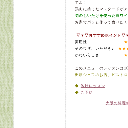
すよ！
鶏肉に塗ったマスタードがア
旬のしいたけを使った白ワイ
お家でパッと作って食べたく
▽▼▽おすすめポイント▽
実用性
★
そのワザ、いただき♪
★★
かわいらしさ
★
このメニューのレッスンは10
田畑シェフのお店、ビストロ
体験レッスン
ご予約
大阪の料理