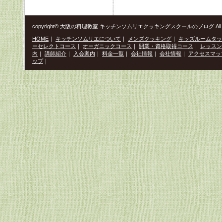
copyright© 大阪の料理教室 キッチンソムリエクッキングスクールのブログ All Righ
HOME
｜
キッチンソムリエについて
｜
メンズクッキング
｜
キッズルームタッ
ーセレクトコース
｜
オーガニックコース
｜
開業・資格取得コース
｜
レッスン
内
｜
講師紹介
｜
入会案内
｜
料金一覧
｜
会社情報
｜
会社情報
｜
アクセスマッ
ップ
｜