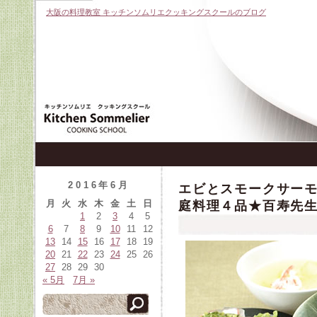
大阪の料理教室 キッチンソムリエクッキングスクールのブログ
2016年6月
エビとスモークサー
月
火
水
木
金
土
日
庭料理４品★百寿先生
1
2
3
4
5
6
7
8
9
10
11
12
13
14
15
16
17
18
19
20
21
22
23
24
25
26
27
28
29
30
« 5月
7月 »