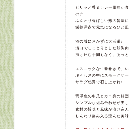
ピリッと香るカレー風味が食
の☆
ふんわり香ばしい鯵の旨味に
栄養満点で元気になるひと皿
酒の肴におかずに大活躍♪
淡白でしっとりとした鶏胸肉
漬け込む手間もなく、あっと
エスニックな生春巻きで、い
瑞々しさの中にスモークサー
サラダ感覚で召し上がれ♪
翡翠色の冬瓜とカニ身の鮮烈
シンプルな組み合わせが美し
素材の旨味と風味が溶け込ん
じんわり染み入る澄んだ美味