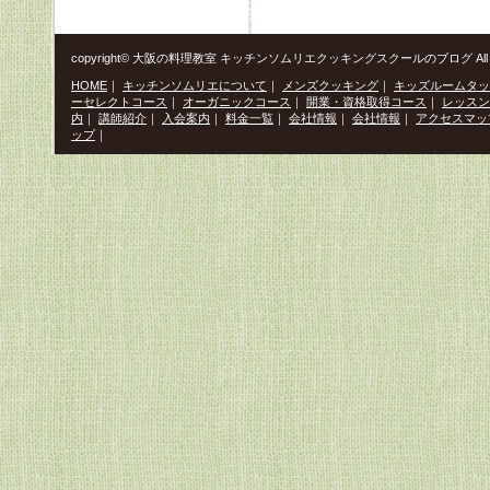
copyright© 大阪の料理教室 キッチンソムリエクッキングスクールのブログ All Righ
HOME
｜
キッチンソムリエについて
｜
メンズクッキング
｜
キッズルームタッ
ーセレクトコース
｜
オーガニックコース
｜
開業・資格取得コース
｜
レッスン
内
｜
講師紹介
｜
入会案内
｜
料金一覧
｜
会社情報
｜
会社情報
｜
アクセスマッ
ップ
｜