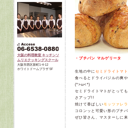
大阪の料理教室 キッチンソ
・プチパン マルゲリータ
ムリエクッキングスクール
大阪市西区新町1-4-12
ホワイトドームプラザ 5F
生地の中に
セミドライトマト
食べるとドライバジルの爽や
(*>ω<*)
セミドライトマトがとっても
さアップ!!
焼けて香ばしい
モッツァレラ
コロンッと可愛い形のプチパ
ぜひ皆さん、マスターしに来