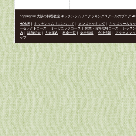
copyright© 大阪の料理教室 キッチンソムリエクッキングスクールのブログ All Righ
HOME
｜
キッチンソムリエについて
｜
メンズクッキング
｜
キッズルームタッ
ーセレクトコース
｜
オーガニックコース
｜
開業・資格取得コース
｜
レッスン
内
｜
講師紹介
｜
入会案内
｜
料金一覧
｜
会社情報
｜
会社情報
｜
アクセスマッ
ップ
｜