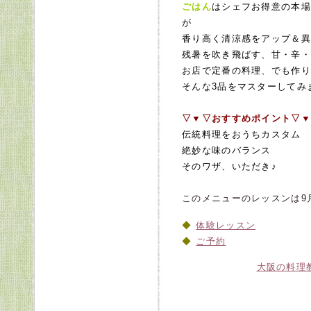
ごはん
はシェフお得意の本場
が
香り高く清涼感をアップ＆異
残暑を吹き飛ばす、甘・辛・酸
お店で定番の料理、でも作り
そんな3品をマスターしてみ
▽▼▽おすすめポイント▽▼
伝統料理をおうちカスタム
絶妙な味のバランス
そのワザ、いただき
このメニューのレッスンは9
体験レッスン
ご予約
大阪の料理