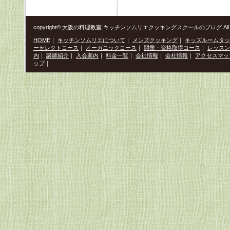
copyright© 大阪の料理教室 キッチンソムリエクッキングスクールのブログ All Righ
HOME
｜
キッチンソムリエについて
｜
メンズクッキング
｜
キッズルームタッ
ーセレクトコース
｜
オーガニックコース
｜
開業・資格取得コース
｜
レッスン
内
｜
講師紹介
｜
入会案内
｜
料金一覧
｜
会社情報
｜
会社情報
｜
アクセスマッ
ップ
｜