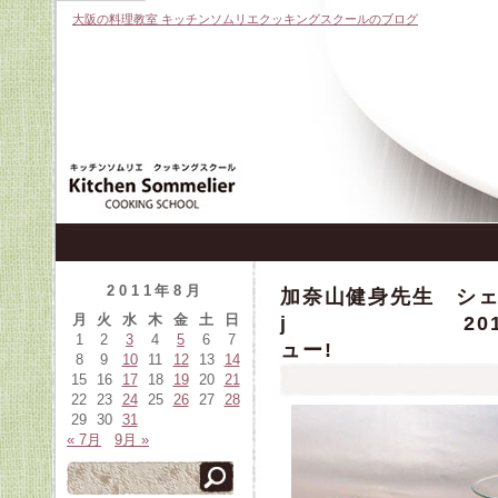
大阪の料理教室 キッチンソムリエクッキングスクールのブログ
2011年8月
加奈山健身先生 シ
月
火
水
木
金
土
日
j 2011年9
1
2
3
4
5
6
7
ュー!
8
9
10
11
12
13
14
15
16
17
18
19
20
21
22
23
24
25
26
27
28
29
30
31
« 7月
9月 »