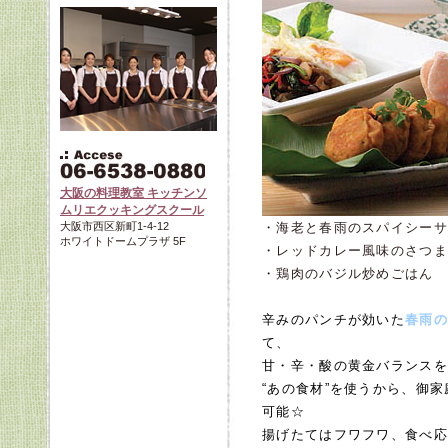
大阪の料理教室 キッチンソ
ムリエクッキングスクール
・海老と春雨のスパイシーサ
大阪市西区新町1-4-12
ホワイトドームプラザ 5F
・レッドカレー風味のさつま
・鶏肉のバジル炒めごはん
辛みのパンチが効いた
春雨の
て、
甘・辛・酸の黄金バランスを
“あの食材”を使うから、御
可能☆
揚げたてはフワフワ、食べ応