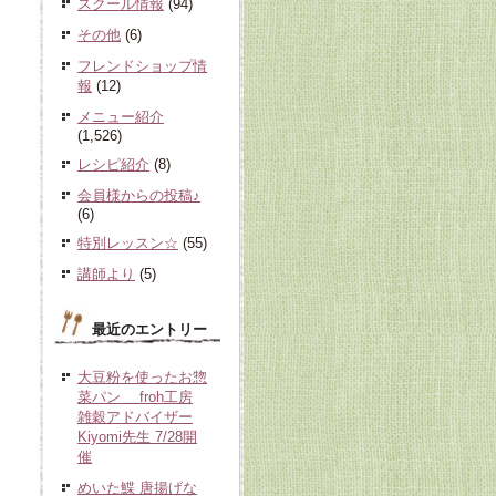
スクール情報
(94)
その他
(6)
フレンドショップ情
報
(12)
メニュー紹介
(1,526)
レシピ紹介
(8)
会員様からの投稿♪
(6)
特別レッスン☆
(55)
講師より
(5)
最近のエントリー
大豆粉を使ったお惣
菜パン froh工房
雑穀アドバイザー
Kiyomi先生 7/28開
催
めいた鰈 唐揚げな