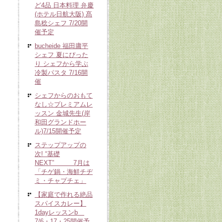
ど4品 日本料理 弁慶
(ホテル日航大阪) 髙
島稔シェフ 7/20開
催予定
bucheide 福田庸平
シェフ 夏にぴった
り シェフから学ぶ
冷製パスタ 7/16開
催
シェフからのおもて
なし☆プレミアムレ
ッスン 金城先生(岸
和田グランドホー
ル)7/15開催予定
ステップアップの
次! “基礎
NEXT” 7月は
「チゲ鍋・海鮮チヂ
ミ・チャプチェ」
【家庭で作れる絶品
スパイスカレー】
1dayレッスンb
7/6・17・25開催予