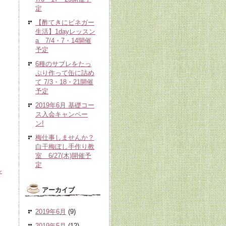
定
【酢てきにビネガー
生活】1dayレッスン
a 7/4・7・14開催
予定
6種のサブレをたっ
ぷり作って缶に詰め
て 7/3・18・21開催
予定
2019年6月 基礎コー
ス入会キャンペー
ン!
梅仕事しませんか？
白干梅ぼし手作り教
室 6/27(木)開催予
定
ル
アーカイブ
2019年6月
(9)
2019年5月
(12)