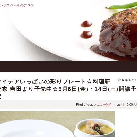
キングスクールのブログ
2016 年 4 月 
アイデアいっぱいの彩りプレート☆料理研
究家 吉田より子先生☆5月6日(金)・14日(土)開講予
定
Filed under:
メニュー紹介
— admin 9:00 A