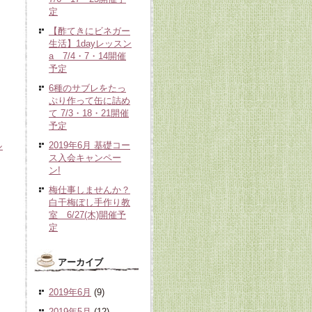
定
【酢てきにビネガー
生活】1dayレッスン
a 7/4・7・14開催
予定
6種のサブレをたっ
ぷり作って缶に詰め
て 7/3・18・21開催
予定
2019年6月 基礎コー
ル
ス入会キャンペー
ン!
梅仕事しませんか？
白干梅ぼし手作り教
室 6/27(木)開催予
定
アーカイブ
2019年6月
(9)
2019年5月
(12)