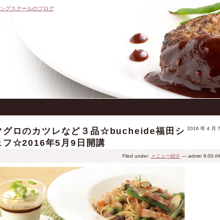
キングスクールのブログ
2016 年 4 月 
マグロのカツレなど３品☆bucheide福田シ
ェフ☆2016年5月9日開講
Filed under:
メニュー紹介
— admin 9:00 A