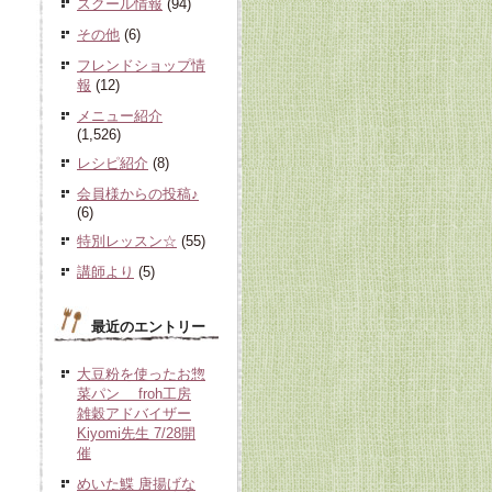
スクール情報
(94)
その他
(6)
フレンドショップ情
報
(12)
メニュー紹介
(1,526)
レシピ紹介
(8)
会員様からの投稿♪
(6)
特別レッスン☆
(55)
講師より
(5)
最近のエントリー
大豆粉を使ったお惣
菜パン froh工房
雑穀アドバイザー
Kiyomi先生 7/28開
催
めいた鰈 唐揚げな