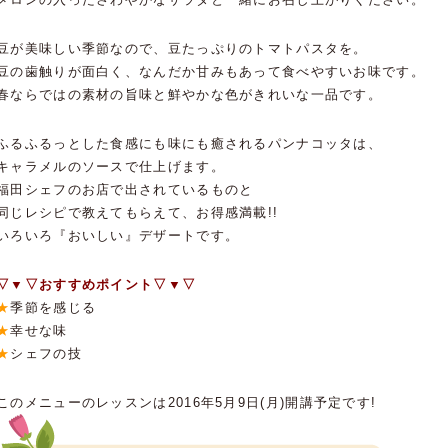
豆が美味しい季節なので、豆たっぷりのトマトパスタを。
豆の歯触りが面白く、なんだか甘みもあって食べやすいお味です。
春ならではの素材の旨味と鮮やかな色がきれいな一品です。
ふるふるっとした食感にも味にも癒されるパンナコッタは、
キャラメルのソースで仕上げます。
福田シェフのお店で出されているものと
同じレシピで教えてもらえて、お得感満載!!
いろいろ『おいしい』デザートです。
▽▼▽おすすめポイント▽▼▽
★
季節を感じる
★
幸せな味
★
シェフの技
このメニューのレッスンは2016年5月9日(月)開講予定です!