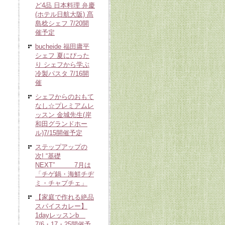
ど4品 日本料理 弁慶
(ホテル日航大阪) 髙
島稔シェフ 7/20開
催予定
bucheide 福田庸平
シェフ 夏にぴった
り シェフから学ぶ
冷製パスタ 7/16開
催
シェフからのおもて
なし☆プレミアムレ
ッスン 金城先生(岸
和田グランドホー
ル)7/15開催予定
ステップアップの
次! “基礎
NEXT” 7月は
「チゲ鍋・海鮮チヂ
ミ・チャプチェ」
【家庭で作れる絶品
スパイスカレー】
1dayレッスンb
7/6・17・25開催予