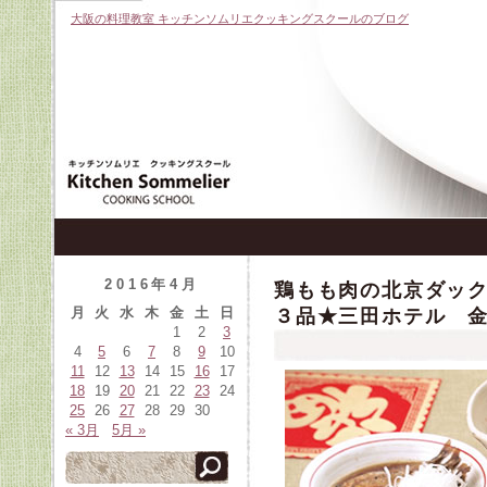
大阪の料理教室 キッチンソムリエクッキングスクールのブログ
2016年4月
鶏もも肉の北京ダッ
月
火
水
木
金
土
日
３品★三田ホテル 金城
1
2
3
4
5
6
7
8
9
10
11
12
13
14
15
16
17
18
19
20
21
22
23
24
25
26
27
28
29
30
« 3月
5月 »