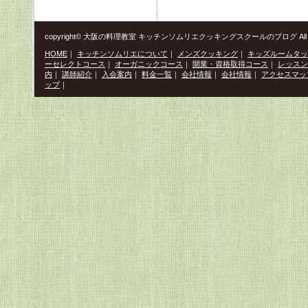
copyright© 大阪の料理教室 キッチンソムリエクッキングスクールのブログ All Righ
HOME
｜
キッチンソムリエについて
｜
メンズクッキング
｜
キッズルームタッ
ーセレクトコース
｜
オーガニックコース
｜
開業・資格取得コース
｜
レッスン
内
｜
講師紹介
｜
入会案内
｜
料金一覧
｜
会社情報
｜
会社情報
｜
アクセスマッ
ップ
｜