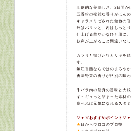
圧倒的な美味しさ、2日間か
五香粉の複雑な香りがほんの
キャラメリゼされた飴色の香
外はパリッと、内はしっとり
仕上げる華やかなひと皿に、
歓声が上がること間違いなし
カラリと揚げたワカサギを鎮
す。
鎮江香醋ならではのまろやか
香味野菜の香りが格別の味わ
牛バラ肉の脂身の旨味と大根
ギュギュっと詰まった素材の
食べれば元気になれるスタミ
▽▼▽おすすめポイント▽▼
★
目からウロコのプロ技