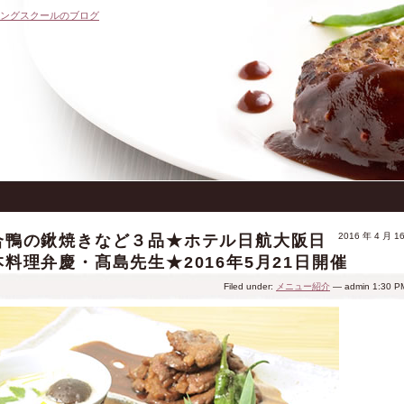
キングスクールのブログ
2016 年 4 月 1
合鴨の鍬焼きなど３品★ホテル日航大阪日
本料理弁慶・髙島先生★2016年5月21日開催
Filed under:
メニュー紹介
— admin 1:30 P