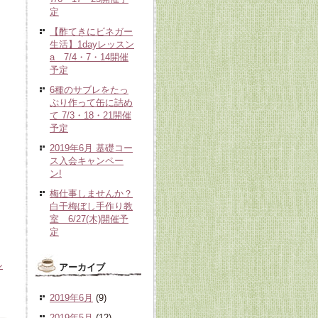
定
【酢てきにビネガー
生活】1dayレッスン
a 7/4・7・14開催
予定
6種のサブレをたっ
ぷり作って缶に詰め
て 7/3・18・21開催
予定
2019年6月 基礎コー
ス入会キャンペー
ン!
梅仕事しませんか？
白干梅ぼし手作り教
室 6/27(木)開催予
定
ル
アーカイブ
2019年6月
(9)
2019年5月
(12)