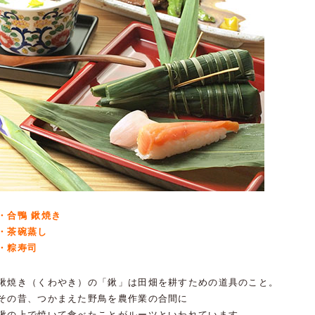
・合鴨 鍬焼き
・茶碗蒸し
・粽寿司
鍬焼き（くわやき）の「鍬」は田畑を耕すための道具のこと。
その昔、つかまえた野鳥を農作業の合間に
鍬の上で焼いて食べたことがルーツといわれています。