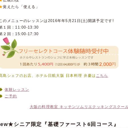
★
伝統の技
★
覚えたら「使える」
このメニューのレッスンは2016年年5月21日(土)開講予定です!
第１回：11:00-13:30
第２回：15:00-17:30
髙島シェフのお店、ホテル日航大阪 日本料理 弁慶は
こちら
体験レッスン
ご予約
大阪の料理教室 キッチンソムリエクッキングスクー
New★シニア限定『基礎ファースト6回コース』