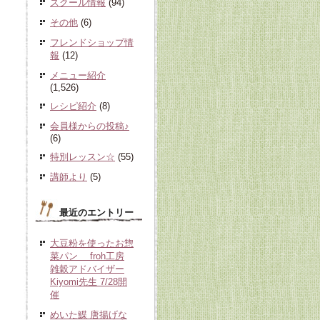
スクール情報
(94)
その他
(6)
フレンドショップ情
報
(12)
メニュー紹介
(1,526)
レシピ紹介
(8)
会員様からの投稿♪
(6)
特別レッスン☆
(55)
講師より
(5)
最近のエントリー
大豆粉を使ったお惣
菜パン froh工房
雑穀アドバイザー
Kiyomi先生 7/28開
催
めいた鰈 唐揚げな