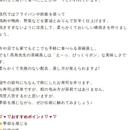
現代ではフライパンや鉄板を使って
鶏肉や鴨肉、野菜などを醤油とみりんで甘辛く仕上げます。
焼きすぎないように注意して、柔らかくておいしい鍬焼きを作りまし
ょう。
今や店でも家でもどこでも手軽に食べらる茶碗蒸し。
でも! 髙島先生の茶碗蒸しは「え～っ、びっくりポン」な美味しさで
す。
柔らかくて失敗のない配合、蒸し方が覚えられますよ!
端午の節句にちなんで粽にしたお寿司を作ります。
お寿司は簡単ですが、粽の包み方が容易ではありません。
四苦八苦するかと思いますが、
季節を感じながら、ぜひ伝統に触れてみましょう♪
▽▼▽おすすめポイント▽▼▽
★
季節を感じる