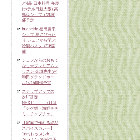
ど4品 日本料理 弁慶
(ホテル日航大阪) 髙
島稔シェフ 7/20開
催予定
bucheide 福田庸平
シェフ 夏にぴった
り シェフから学ぶ
冷製パスタ 7/16開
催
シェフからのおもて
なし☆プレミアムレ
ッスン 金城先生(岸
和田グランドホー
ル)7/15開催予定
ステップアップの
次! “基礎
NEXT” 7月は
「チゲ鍋・海鮮チヂ
ミ・チャプチェ」
【家庭で作れる絶品
スパイスカレー】
1dayレッスンb
7/6・17・25開催予