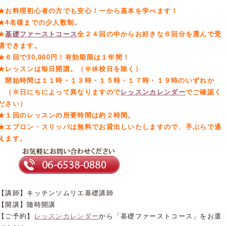
★お料理初心者の方でも安心！一から基本を学べます！
★4名様までの少人数制。
★
基礎ファーストコース
全２４回の中からお好きな６回分を選んで受
講できます。
★６回で30,000円！有効期限は１年間！
★レッスンは毎日開講。（※休校日を除く）
開始時間は１１時・１３時・１５時・１７時・１９時のいずれか
（※日にちによって異なりますので
レッスンカレンダー
でご確認く
ださい）
★１回のレッスンの所要時間は約２時間。
★エプロン・スリッパは無料でお貸出しいたしますので、手ぶらで通
えます。
【講師】キッチンソムリエ基礎講師
【開講】随時開講
【ご予約】
レッスンカレンダー
から「基礎ファーストコース」をお選