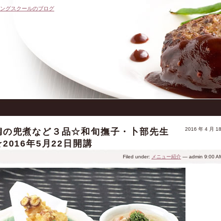
キングスクールのブログ
2016 年 4 月 1
鯛の兜煮など３品☆和旬撫子・卜部先生
☆2016年5月22日開講
Filed under:
メニュー紹介
— admin 9:00 A