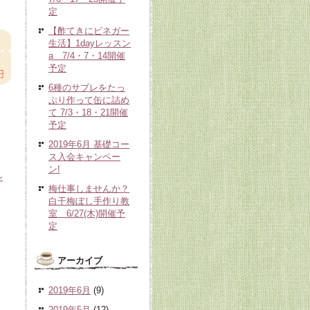
定
【酢てきにビネガー
生活】1dayレッスン
a 7/4・7・14開催
予定
6種のサブレをたっ
ぷり作って缶に詰め
て 7/3・18・21開催
予定
2019年6月 基礎コー
ス入会キャンペー
ン!
ル
梅仕事しませんか？
白干梅ぼし手作り教
室 6/27(木)開催予
定
アーカイブ
2019年6月
(9)
2019年5月
(12)