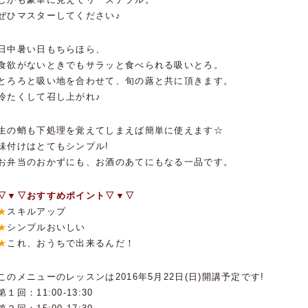
ぜひマスターしてください♪
日中暑い日もちらほら、
食欲がないときでもサラッと食べられる吸いとろ。
とろろと吸い地を合わせて、旬の蕗と共に頂きます。
冷たくして召し上がれ♪
生の蛸も下処理を覚えてしまえば簡単に使えます☆
味付けはとてもシンプル!
お弁当のおかずにも、お酒のあてにもなる一品です。
▽▼▽おすすめポイント▽▼▽
★
スキルアップ
★
シンプルおいしい
★
これ、おうちで出来るんだ！
このメニューのレッスンは2016年5月22日(日)開講予定です!
第１回：11:00-13:30