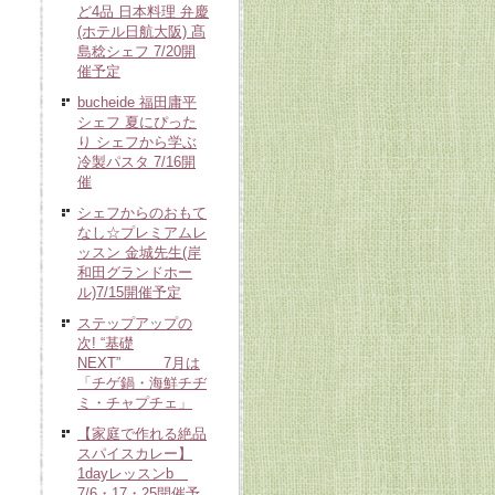
ど4品 日本料理 弁慶
(ホテル日航大阪) 髙
島稔シェフ 7/20開
催予定
bucheide 福田庸平
シェフ 夏にぴった
り シェフから学ぶ
冷製パスタ 7/16開
催
シェフからのおもて
なし☆プレミアムレ
ッスン 金城先生(岸
和田グランドホー
ル)7/15開催予定
ステップアップの
次! “基礎
NEXT” 7月は
「チゲ鍋・海鮮チヂ
ミ・チャプチェ」
【家庭で作れる絶品
スパイスカレー】
1dayレッスンb
7/6・17・25開催予