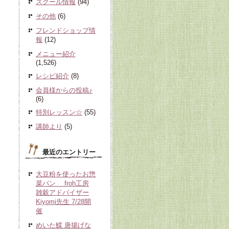
スクール情報
(94)
その他
(6)
フレンドショップ情
報
(12)
メニュー紹介
(1,526)
レシピ紹介
(8)
会員様からの投稿♪
(6)
特別レッスン☆
(55)
講師より
(5)
最近のエントリー
大豆粉を使ったお惣
菜パン froh工房
雑穀アドバイザー
Kiyomi先生 7/28開
催
めいた鰈 唐揚げな